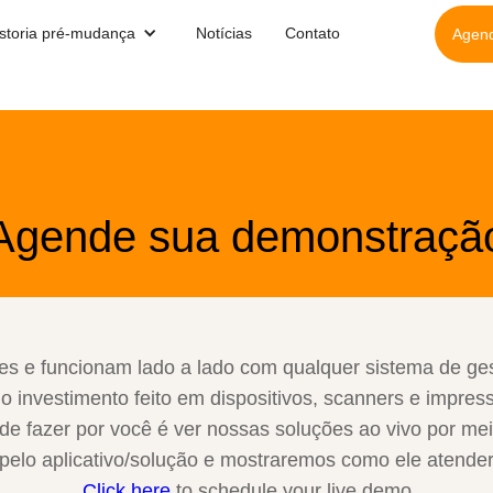
istoria pré-mudança
Notícias
Contato
Agen
Agende sua demonstraçã
es e funcionam lado a lado com qualquer sistema de g
o investimento feito em dispositivos, scanners e impre
e fazer por você é ver nossas soluções ao vivo por m
elo aplicativo/solução e mostraremos como ele atende
Click here
to schedule your live demo