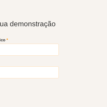
 sua demonstração
nico
*