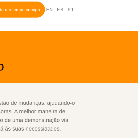
de um tempo comigo
EN
ES
PT
o
estão de mudanças, ajudando-o
ssoras. A melhor maneira de
eio de uma demonstração via
rá às suas necessidades.